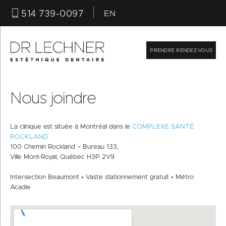
514 739-0097
EN
PRENDRE RENDEZ-VOUS
Nous joindre
La clinique est située à Montréal dans le
COMPLEXE SANTÉ
T
ROCKLAND
F
100 Chemin Rockland – Bureau 133,
Ville Mont-Royal, Québec H3P 2V9
E
V
Intersection Beaumont • Vaste stationnement gratuit • Métro
D
Acadie
S
P