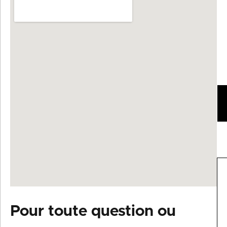
E
L
P
S
Pour toute question ou