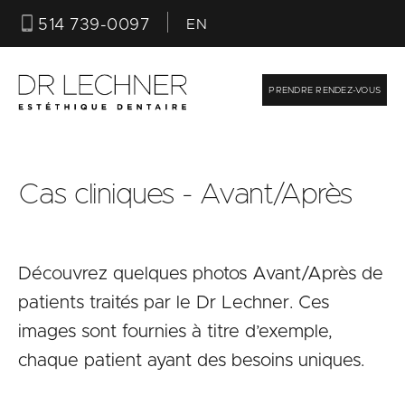
514 739-0097
EN
PRENDRE RENDEZ-VOUS
Cas cliniques - Avant/Après
T
Découvrez quelques photos Avant/Après de
F
patients traités par le Dr Lechner. Ces
E
V
images sont fournies à titre d’exemple,
D
chaque patient ayant des besoins uniques.
S