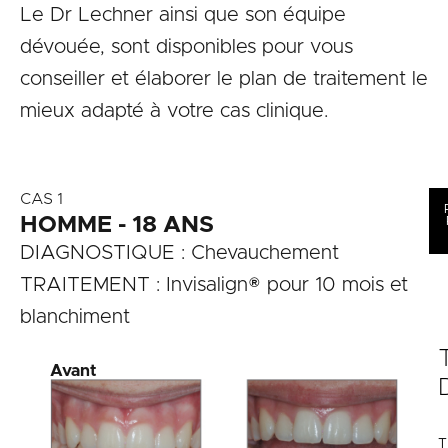
P
Le Dr Lechner ainsi que son équipe
E
dévouée, sont disponibles pour vous
L
conseiller et élaborer le plan de traitement le
P
mieux adapté à votre cas clinique.
S
CAS 1
HOMME - 18 ANS
DIAGNOSTIQUE : Chevauchement
TRAITEMENT : Invisalign® pour 10 mois et
blanchiment
Avant
T